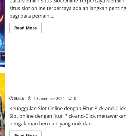
Cara Memilih Situs Slot Online Terpercaya Memilih
situs slot online terpercaya adalah langkah penting
bagi para pemain....
Read
Read More
more
about
Cara
Menghindari
Kesalahan
Umum
dalam
Bermain
Slot
Online
Slot Online dengan Fitur Pick-and-Click Terbaik
0b6sk
2 September 2024
0
Keunggulan Slot Online dengan Fitur Pick-and-Click
Slot online dengan fitur Pick-and-Click menawarkan
pengalaman bermain yang unik dan...
Read
Read More