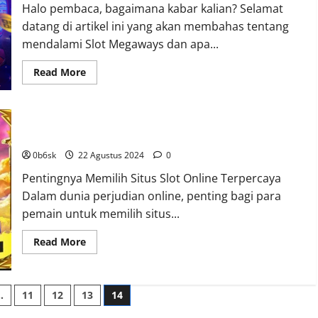
Cara
Halo pembaca, bagaimana kabar kalian? Selamat
Bermainnya?
datang di artikel ini yang akan membahas tentang
mendalami Slot Megaways dan apa...
Read
Read More
more
about
Mendalami
Slot
Megaways:
Apa
Bermain Slot Online dengan Aman dan Nyaman
yang
Membuatnya
0b6sk
22 Agustus 2024
0
Istimewa?
Pentingnya Memilih Situs Slot Online Terpercaya
Dalam dunia perjudian online, penting bagi para
pemain untuk memilih situs...
Read
Read More
more
about
Bermain
Slot
Online
…
11
12
13
14
dengan
Aman