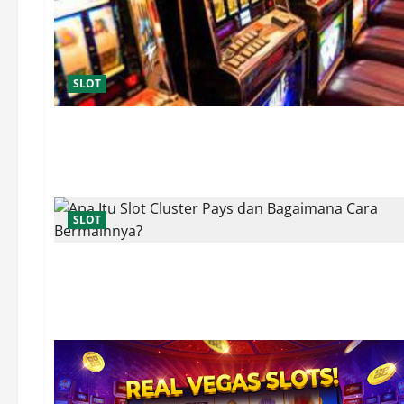
SLOT
SLOT