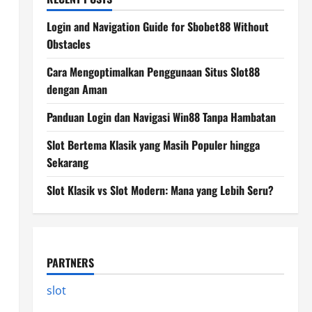
Login and Navigation Guide for Sbobet88 Without
Obstacles
Cara Mengoptimalkan Penggunaan Situs Slot88
dengan Aman
Panduan Login dan Navigasi Win88 Tanpa Hambatan
Slot Bertema Klasik yang Masih Populer hingga
Sekarang
Slot Klasik vs Slot Modern: Mana yang Lebih Seru?
PARTNERS
slot