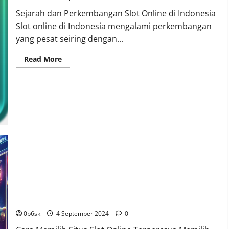
Sejarah dan Perkembangan Slot Online di Indonesia
Slot online di Indonesia mengalami perkembangan
yang pesat seiring dengan...
Read
Read More
more
about
Fakta
Menarik
tentang
Slot
Online
yang
Harus
Anda
Tahu
Cara Menghindari Kesalahan Umum dalam Bermain Slot Online
0b6sk
4 September 2024
0