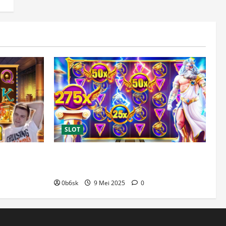
SLOT
Win88 Tanpa
Slot Bertema Klasik yang Masih Populer
hingga Sekarang
0b6sk
9 Mei 2025
0