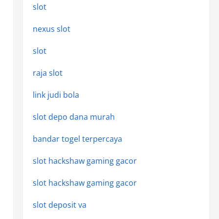
slot
nexus slot
slot
raja slot
link judi bola
slot depo dana murah
bandar togel terpercaya
slot hackshaw gaming gacor
slot hackshaw gaming gacor
slot deposit va