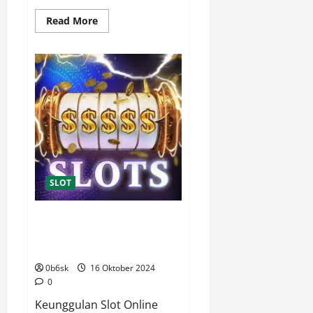
Read
Read More
more
about
Mengapa
Slot
Online
Bertema
Zombie
Begitu
Populer?
SLOT
Mengapa Slot Online dengan
Fitur Mystery Symbols Sangat
Seru?
0b6sk
16 Oktober 2024
0
Keunggulan Slot Online