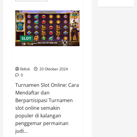
about
Slot
Online
Bertema
Superhero:
Menangkan
Kemenangan
Epik
SLOT
Cara Memanfaatkan Promo dan
Turnamen Slot Online
0b6sk
20 Oktober 2024
0
Turnamen Slot Online: Cara
Mendaftar dan
Berpartisipasi Turnamen
slot online semakin
populer di kalangan
penggemar permainan
judi...