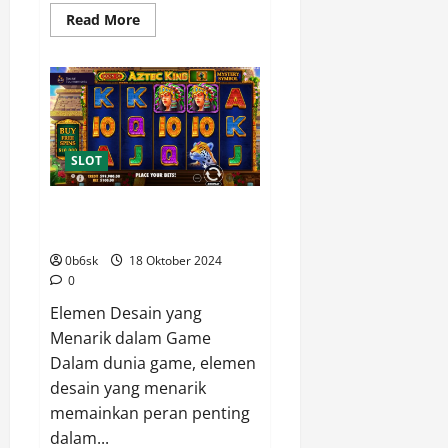
Read
Read More
more
about
Cara
Memanfaatkan
Promo
dan
Turnamen
Slot
Online
SLOT
Mengapa Slot Online Bertema
Zombie Begitu Populer?
0b6sk
18 Oktober 2024
0
Elemen Desain yang
Menarik dalam Game
Dalam dunia game, elemen
desain yang menarik
memainkan peran penting
dalam...