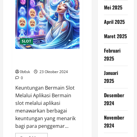
Mengeluarkan
Mei 2025
Jackpot
April 2025
Maret 2025
SLOT
Februari
Keunggulan Bermain Slot Online
2025
di Smartphone
0b6sk
23 Oktober 2024
Januari
0
2025
Keuntungan Bermain Slot
Desember
Melalui Aplikasi Bermain
2024
slot melalui aplikasi
menawarkan berbagai
November
keuntungan yang menarik
2024
bagi para penggemar...