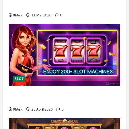
Obstacles
0b6sk
11 Mei 2026
0
SLOT
Cara Mengoptimalkan Penggunaan Situs Slot88
dengan Aman
0b6sk
25 April 2026
0