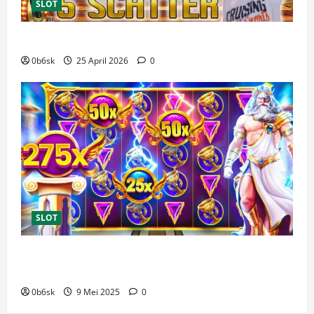
SLOT
Panduan Login dan Navigasi Win88 Tanpa Hambatan
0b6sk
25 April 2026
0
SLOT
Slot Bertema Klasik yang Masih Populer hingga
Sekarang
0b6sk
9 Mei 2025
0