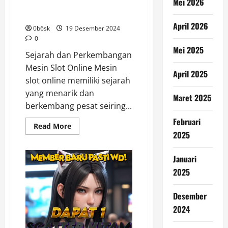
Mei 2026
Cara Kerja Mesin Slot Online
yang Wajib Anda Ketahui
April 2026
0b6sk
19 Desember 2024
0
Mei 2025
Sejarah dan Perkembangan
Mesin Slot Online Mesin
April 2025
slot online memiliki sejarah
yang menarik dan
Maret 2025
berkembang pesat seiring...
Februari
Read
Read More
more
2025
about
Cara
Kerja
Januari
Mesin
Slot
2025
Online
yang
Wajib
Desember
Anda
Ketahui
2024