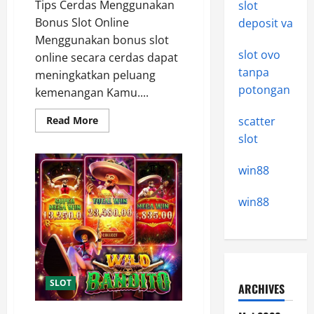
Tips Cerdas Menggunakan
slot
Bonus Slot Online
deposit va
Menggunakan bonus slot
slot ovo
online secara cerdas dapat
tanpa
meningkatkan peluang
potongan
kemenangan Kamu....
Read
Read More
scatter
more
slot
about
Cara
Memanfaatkan
Bonus
win88
Tanpa
Deposit
di
win88
Slot
Online
SLOT
ARCHIVES