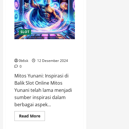
Soft
SLOT
Slot Online Bertema Mitos
Yunani yang Menarik
0b6sk
12 Desember 2024
0
Mitos Yunani: Inspirasi di
Balik Slot Online Mitos
Yunani telah lama menjadi
sumber inspirasi dalam
berbagai aspek...
Read
Read More
more
about
Slot